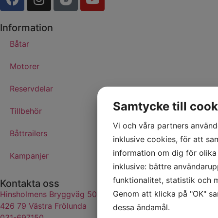
Information
Båtar
Motorer
Reservdelar
Samtycke till cook
Tillbehör
Vi och våra partners använde
Båttrailers
inklusive cookies, för att sa
information om dig för olik
Kampanjer
inklusive: bättre användarup
funktionalitet, statistik och
Kontakta oss
Genom att klicka på "OK" sam
Hinsholmens Bryggväg 50
426 79 Västra Frölunda
dessa ändamål.
031-697150