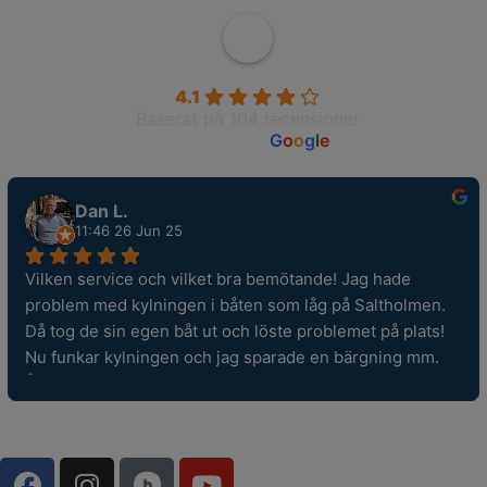
Wahlborgs Marina AB
4.1
Baserat på 104 recensioner
powered by
G
o
o
g
l
e
Dan L.
11:46 26 Jun 25
Vilken service och vilket bra bemötande! Jag hade 
problem med kylningen i båten som låg på Saltholmen. 
Då tog de sin egen båt ut och löste problemet på plats! 
Nu funkar kylningen och jag sparade en bärgning mm. 
Återigen grym service!