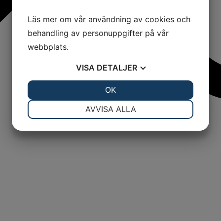
Läs mer om vår användning av cookies och
behandling av personuppgifter på vår
webbplats.
VISA
DETALJER
JA
NEJ
OK
JA
NEJ
NÖDVÄNDIG
INSTÄLLNINGAR
AVVISA ALLA
JA
NEJ
JA
NEJ
MARKNADSFÖRING
STATISTIK