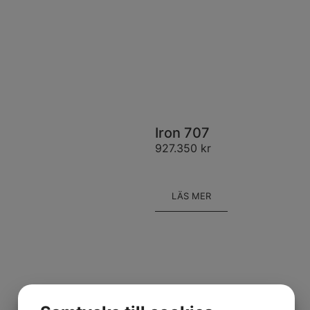
Iron 707
927.350
kr
LÄS MER