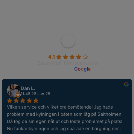
Wahlborgs Marina AB
4.1
Baserat på 104 recensioner
powered by
G
o
o
g
l
e
Dan L.
11:46 26 Jun 25
Vilken service och vilket bra bemötande! Jag hade 
problem med kylningen i båten som låg på Saltholmen. 
Då tog de sin egen båt ut och löste problemet på plats! 
Nu funkar kylningen och jag sparade en bärgning mm. 