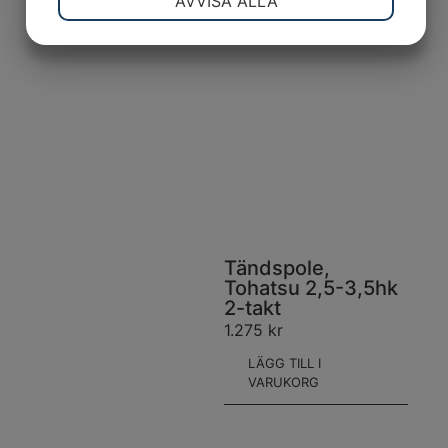
AVVISA ALLA
JA
NEJ
JA
NEJ
MARKNADSFÖRING
STATISTIK
Tändspole,
Tohatsu 2,5-3,5hk
2-takt
1.275
kr
LÄGG TILL I
VARUKORG