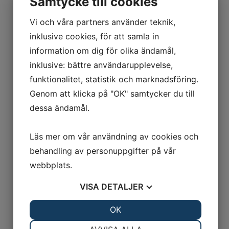
Samtycke till cookies
Vi och våra partners använder teknik,
inklusive cookies, för att samla in
information om dig för olika ändamål,
inklusive: bättre användarupplevelse,
funktionalitet, statistik och marknadsföring.
Genom att klicka på "OK" samtycker du till
dessa ändamål.
IRON 707
Pris på begäran
Läs mer om vår användning av cookies och
behandling av personuppgifter på vår
webbplats.
LÄS MER
VISA
DETALJER
JA
NEJ
OK
JA
NEJ
NÖDVÄNDIG
INSTÄLLNINGAR