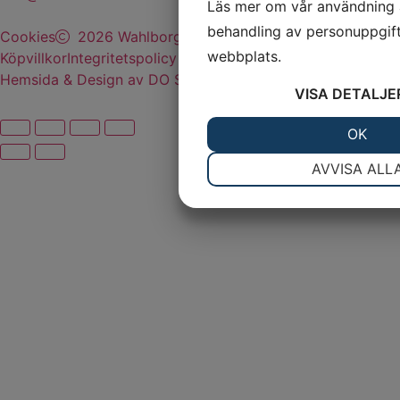
Läs mer om vår användning 
behandling av personuppgift
Cookies
2026 Wahlborgs Marina AB
webbplats.
Köpvillkor
Integritetspolicy
Hemsida & Design av DO Sverige AB
VISA
DETALJE
JA
NEJ
OK
NÖDVÄNDIG
IN
AVVISA ALL
JA
NEJ
MARKNADSFÖRING