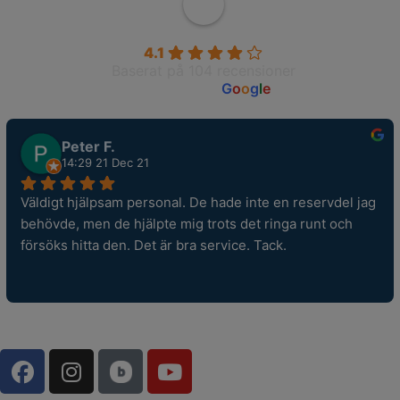
Wahlborgs Marina AB
4.1
Baserat på 104 recensioner
powered by
G
o
o
g
l
e
Peter F.
14:29 21 Dec 21
Väldigt hjälpsam personal. De hade inte en reservdel jag 
behövde, men de hjälpte mig trots det ringa runt och 
försöks hitta den. Det är bra service. Tack.