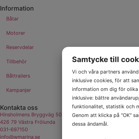
Information
Båtar
Motorer
Reservdelar
Samtycke till cook
Tillbehör
Vi och våra partners använde
Båttrailers
inklusive cookies, för att sa
information om dig för olik
Kampanjer
inklusive: bättre användarup
funktionalitet, statistik och
Kontakta oss
Hinsholmens Bryggväg 50
Genom att klicka på "OK" sam
426 79 Västra Frölunda
dessa ändamål.
031-697150
info@wmarina.se