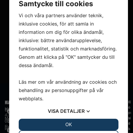
Samtycke till cookies
Peter F.
14:29 21 Dec 21
Vi och våra partners använder teknik,
inklusive cookies, för att samla in
Väldigt hjälpsam personal. De hade inte en 
information om dig för olika ändamål,
 
reservdel jag behövde, men de hjälpte mig trots 
inklusive: bättre användarupplevelse,
 
det ringa runt och försöks hitta den. Det är bra 
 
funktionalitet, statistik och marknadsföring.
service. Tack.
ce!
Genom att klicka på "OK" samtycker du till
dessa ändamål.
Läs mer om vår användning av cookies och
behandling av personuppgifter på vår
webbplats.
INFORMATION
KONTAKTA OSS
C
K
H
o
ö
e
Hinsholmens Bryggväg 50
Båtar
VISA
DETALJER
o
p
m
426 79 Västra Frölunda
Motorer
ki
v
si
031-697150
JA
NEJ
OK
JA
NEJ
e
il
d
Reservdelar
info@wmarina.se
s
l
a
NÖDVÄNDIG
INSTÄLLNINGAR