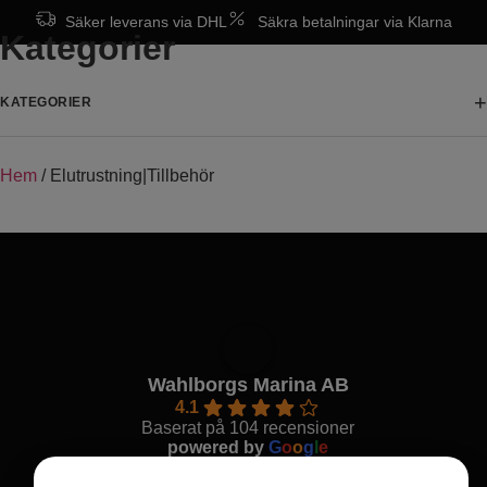
Säker leverans via DHL
Säkra betalningar via Klarna
Kategorier
+
KATEGORIER
Hem
/ Elutrustning|Tillbehör
Wahlborgs Marina AB
4.1
Baserat på 104 recensioner
powered by
G
o
o
g
l
e