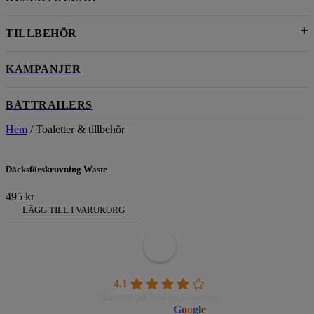
TILLBEHÖR
KAMPANJER
BÅTTRAILERS
Hem
/ Toaletter & tillbehör
Däcksförskruvning Waste
495
kr
LÄGG TILL I VARUKORG
Wahlborgs Marina AB
4.1
Baserat på 104 recensioner
powered by
G
o
o
g
l
e