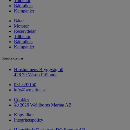
Tillbehör
Båttrailers
Kampanjer
Båtar
Motorer
Reservdelar
Tillbehör
Båttrailers
Kampanjer
Kontakta oss
Hinsholmens Bryggväg 50
426 79 Västra Frölunda
031-697150
info@wmarina.se
Cookies
2026 Wahlborgs Marina AB
Köpvillkor
Integritetspolicy
Hemsida & Design av DO Sverige AB