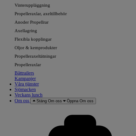
Vinteruppläggning
Propelleraxlar, axeltillbehör
Anoder Propellrar
Axellagring
Flexibla kopplingar
Oljor & kemprodukter
Propelleraxeltätningar
Propelleraxlar
Båttrailers
Kampanjer
Våra tjänster
Sjömacken
Veckans lunch
Om oss
Stäng Om oss
Öppna Om oss