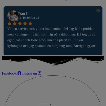
Dan L.
11:46 26 Jun 25
Vilken service och vilket bra bemötande! Jag hade problem 
med kylningen i båten som låg på Saltholmen. Då tog de sin 
egen båt ut och löste problemet på plats! Nu funkar 
kylningen och jag sparade en bärgning mm. Återigen grym 
service!
Facebook
Instagram