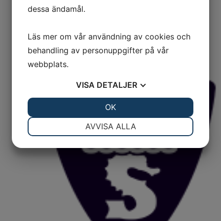
dessa ändamål.
Läs mer om vår användning av cookies och
behandling av personuppgifter på vår
Lediga tjänster
webbplats.
VISA
DETALJER
JA
NEJ
OK
JA
NEJ
NÖDVÄNDIG
INSTÄLLNINGAR
AVVISA ALLA
JA
NEJ
JA
NEJ
MARKNADSFÖRING
STATISTIK